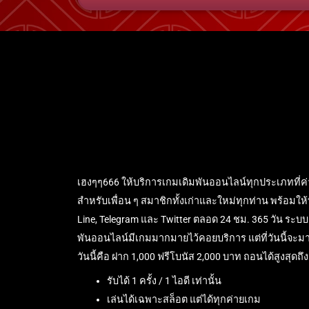
เฮงๆๆ666 ให้บริการเกมเดิมพันออนไลน์ทุกประเภทที่ค่ายอื
สำหรับเพื่อน ๆ สมาชิกทั้งเก่าและใหม่ทุกท่าน พร้อมใ
Line, Telegram และ Twitter ตลอด 24 ชม. 365 วัน ระบบฝ
พันออนไลน์มีเกมมากมายไว้คอยบริการ แต่ที่วันนี้จะมาแ
วันนี้คือ ฝาก 1,000 ฟรีโบนัส 2,000 บาท ถอนได้สูงสุดถ
รับได้ 1 ครั้ง / 1 ไอดี เท่านั้น
เล่นได้เฉพาะสล็อต แต่ได้ทุกค่ายเกม