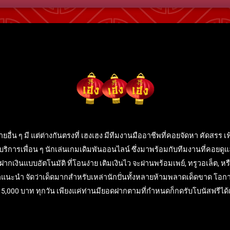
่น ๆ มี แต่ต่างกันตรงที่ เฮงเฮง มีทีมงานมืออาชีพที่คอยจัดหา คัดสรร เฟ้นห
ห้บริการเพื่อน ๆ นักเล่นเกมเดิมพันออนไลน์ ซึ่งมาพร้อมกับทีมงานที่คอย
ากเงินแบบอัตโนมัติ ที่โอนง่าย เติมเงินไว จะผ่านพร้อมเพย์, ทรูวอเล็ต, 
นะนำ จัดว่าเด็ดมากสำหรับเหล่านักปั่นทั้งหลายห้ามพลาดเด็ดขาด โอกาสไม
ึง 5,000 บาท ทุกวัน เพียงแค่ท่านมียอดฝากตามที่กำหนดก็กดรับโบนัสฟรีได้เ