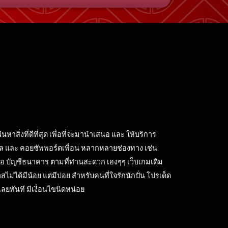
าสิ่งที่ดีที่สุด เพื่อที่จะมานำเสนอ และ ให้บริการ
ดูแล และ คอยซัพพอร์ตเพื่อน หลากหลายช่องทาง เช่น
หรือ บัญชีธนาคาร ตามที่ท่านสะดวก เฮงๆๆ เว็บเกมเดิม
่ได้มีน้อย แต่มีบ่อย สำหรับคนที่ใจรักนักปั่น โปรเด็ด
ลยทันที มีเงื่อนไขนิดหน่อย