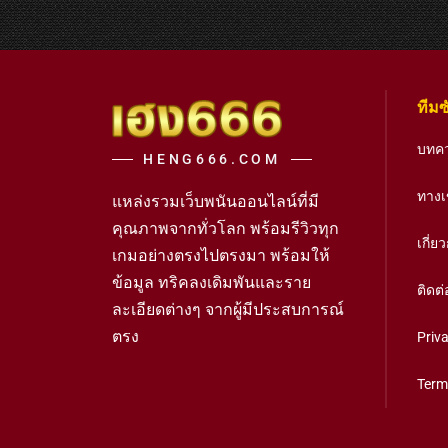
ทีมซ
บทค
HENG666.COM
ทางเ
แหล่งรวมเว็บพนันออนไลน์ที่มี
คุณภาพจากทั่วโลก พร้อมรีวิวทุก
เกี่ยว
เกมอย่างตรงไปตรงมา พร้อมให้
ข้อมูล ทริคลงเดิมพันและราย
ติดต
ละเอียดต่างๆ จากผู้มีประสบการณ์
ตรง
Priva
Term