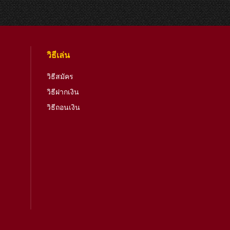
วิธีเล่น
วิธีสมัคร
วิธีฝากเงิน
วิธีถอนเงิน