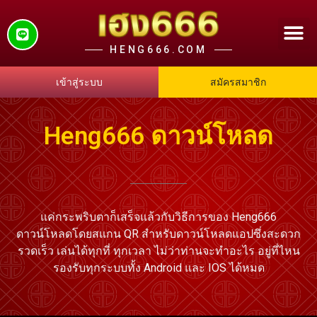
Skip
to
content
HENG666.COM
เข้าสู่ระบบ
สมัครสมาชิก
หน้าหลัก
โปรโมชั่น
วิธีใช้งาน
Heng666 ดาวน์โหลด
แค่กระพริบตาก็เสร็จแล้วกับวิธีการของ Heng666
ดาวน์โหลดโดยสแกน QR สำหรับดาวน์โหลดแอปซึ่งสะดวก
รวดเร็ว เล่นได้ทุกที่ ทุกเวลา ไม่ว่าท่านจะทำอะไร อยู่ที่ไหน
รองรับทุกระบบทั้ง Android และ IOS ได้หมด